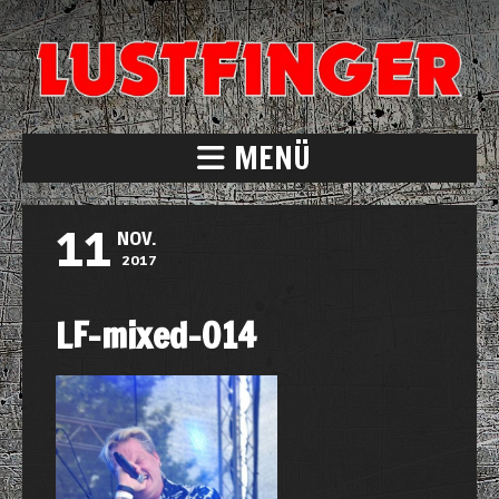
MENÜ
11
NOV.
2017
LF-mixed-014