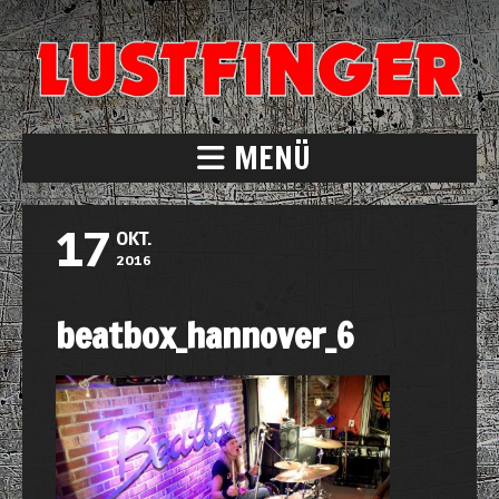
MENÜ
17
OKT.
2016
beatbox_hannover_6