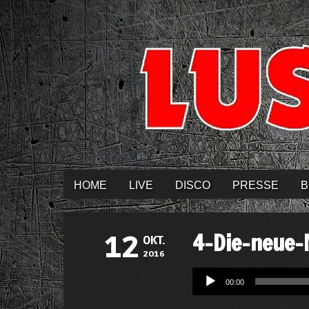
HOME
LIVE
DISCO
PRESSE
B
4-Die-neue-
12
OKT.
2016
Audio-
00:00
Player