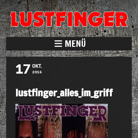
MENÜ
17
OKT.
2016
lustfinger_alles_im_griff